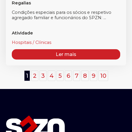
Regalias
Condições especiais para os sócios e respetivo
agregado familiar e funcionários do SPZN: ...
Atividade
Hospitais / Clínicas
Ler mais
1
2
3
4
5
6
7
8
9
10