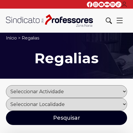
Início
>
Regalias
Regalias