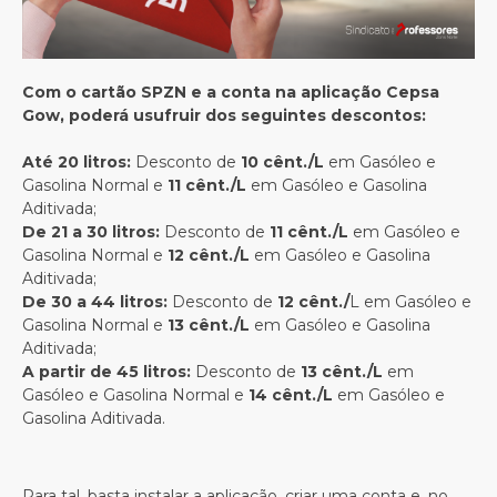
Com o cartão SPZN e a conta na aplicação Cepsa
Gow, poderá usufruir dos seguintes descontos:
Até 20 litros:
Desconto de
10 cênt./L
em Gasóleo e
Gasolina Normal e
11 cênt./L
em Gasóleo e Gasolina
Aditivada;
De 21 a 30 litros:
Desconto de
11 cênt./L
em Gasóleo e
Gasolina Normal e
12 cênt./L
em Gasóleo e Gasolina
Aditivada;
De 30 a 44 litros:
Desconto de
12 cênt./
L em Gasóleo e
Gasolina Normal e
13 cênt./L
em Gasóleo e Gasolina
Aditivada;
A partir de 45 litros:
Desconto de
13 cênt./L
em
Gasóleo e Gasolina Normal e
14 cênt./L
em Gasóleo e
Gasolina Aditivada.
Para tal, basta instalar a aplicação, criar uma conta e, no