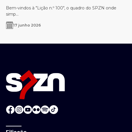
Bem-vindos à "Lição n.º 100", o quadro do SPZN onde
simp...
17 junho 2026
Filiação