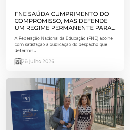
FNE SAÚDA CUMPRIMENTO DO
COMPROMISSO, MAS DEFENDE
UM REGIME PERMANENTE PARA
VALORIZAR A FUNÇÃO DE
A Federação Nacional da Educação (FNE) acolhe
PROFESSOR CLASSIFICADOR
com satisfação a publicação do despacho que
determin...
28 julho 2026